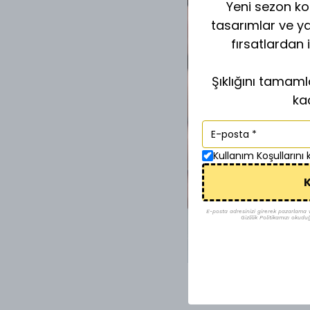
Yeni sezon kol
tasarımlar ve y
fırsatlardan 
Şıklığını tamam
ka
Kullanım Koşullarını
K
E-posta adresinizi girerek pazarlama ve 
Gizlilik Politikamızı okudu