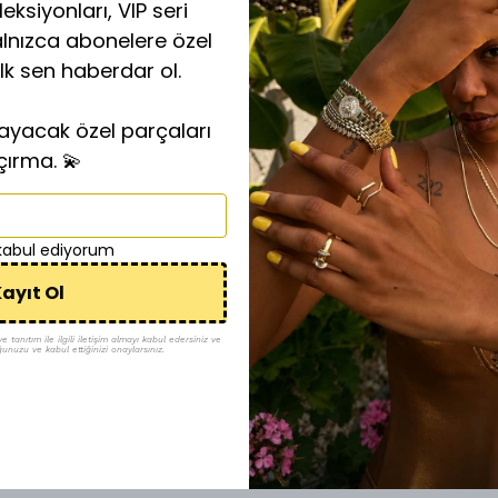
eksiyonları, VIP seri
alnızca abonelere özel
ilk sen haberdar ol.
layacak özel parçaları
çırma. 💫
 kabul ediyorum
ayıt Ol
tanıtım ile ilgili iletişim almayı kabul edersiniz ve
ğunuzu ve kabul ettiğinizi onaylarsınız.