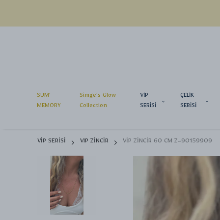
SUM'
Simge's Glow
VİP
ÇELİK
MEMORY
Collection
SERİSİ
SERİSİ
VİP SERİSİ
VIP ZİNCİR
VİP ZİNCİR 60 CM Z-90159909