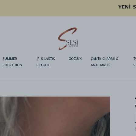
YENI SEZON ÜRÜNLER
SUMMER
İP & LASTİK
GÖZLÜK
ÇANTA CHARMI &
T
COLLECTION
BİLEKLİK
ANAHTARLIK
S