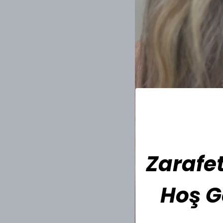
Zarafet
Hoş G