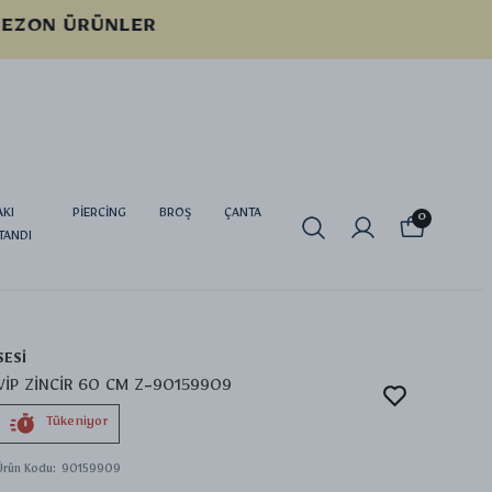
AKI
PİERCİNG
BROŞ
ÇANTA
0
TANDI
SESİ
VİP ZİNCİR 60 CM Z-90159909
Tükeniyor
Ürün Kodu
:
90159909