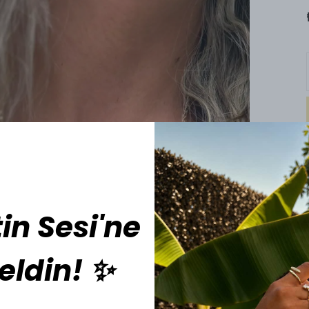
in Sesi'ne
eldin! ✨