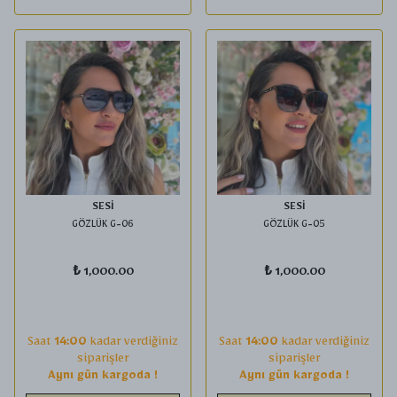
SESİ
SESİ
GÖZLÜK G-06
GÖZLÜK G-05
₺ 1,000.00
₺ 1,000.00
Saat
14:00
kadar verdiğiniz
Saat
14:00
kadar verdiğiniz
siparişler
siparişler
Aynı gün kargoda !
Aynı gün kargoda !