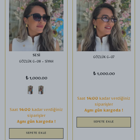
SESİ
GÖZLÜK G-07
GÖZLÜK G-08 - SİYAH
₺ 1,000.00
₺ 1,000.00
Saat
14:00
kadar verdiğiniz
siparişler
Saat
14:00
kadar verdiğiniz
Aynı gün kargoda !
siparişler
Aynı gün kargoda !
SEPETE EKLE
SEPETE EKLE