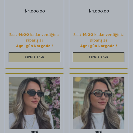
₺ 1,000.00
₺ 1,000.00
Saat
14:00
kadar verdiğiniz
Saat
14:00
kadar verdiğiniz
siparişler
siparişler
Aynı gün kargoda !
Aynı gün kargoda !
SEPETE EKLE
SEPETE EKLE