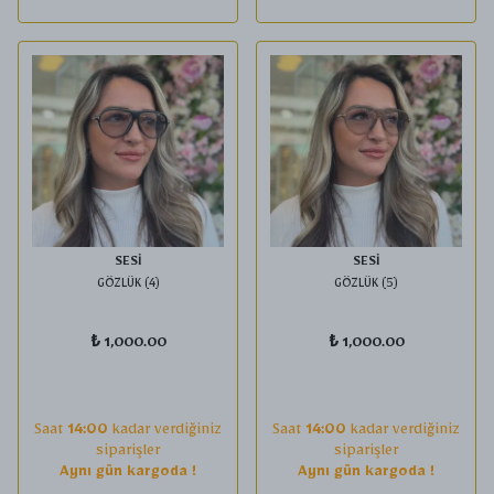
SESİ
SESİ
GÖZLÜK (4)
GÖZLÜK (5)
₺ 1,000.00
₺ 1,000.00
Saat
14:00
kadar verdiğiniz
Saat
14:00
kadar verdiğiniz
siparişler
siparişler
Aynı gün kargoda !
Aynı gün kargoda !