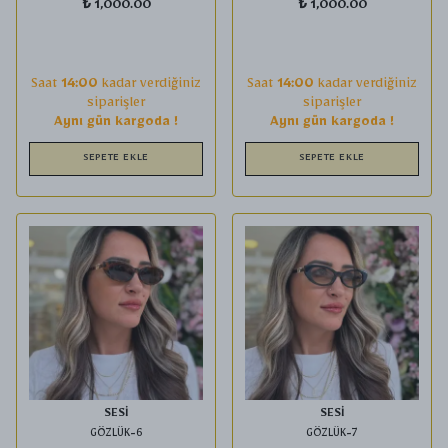
₺ 1,000.00
₺ 1,000.00
Saat
14:00
kadar verdiğiniz
Saat
14:00
kadar verdiğiniz
siparişler
siparişler
Aynı gün kargoda !
Aynı gün kargoda !
SEPETE EKLE
SEPETE EKLE
SESİ
SESİ
GÖZLÜK-6
GÖZLÜK-7