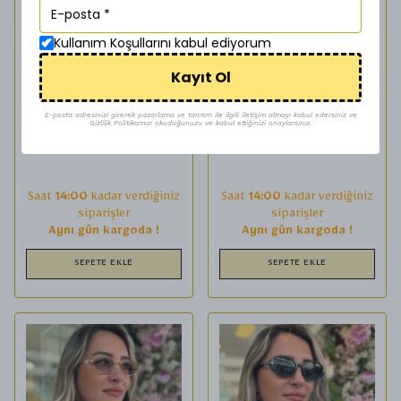
Kullanım Koşullarını kabul ediyorum
SESİ
SESİ
Kayıt Ol
GÖZLÜK 98755509
GÖZLÜK 98755509
E-posta adresinizi girerek pazarlama ve tanıtım ile ilgili iletişim almayı kabul edersiniz ve
Gizlilik Politikamızı okuduğunuzu ve kabul ettiğinizi onaylarsınız.
₺ 1,000.00
₺ 1,000.00
Saat
14:00
kadar verdiğiniz
Saat
14:00
kadar verdiğiniz
siparişler
siparişler
Aynı gün kargoda !
Aynı gün kargoda !
SEPETE EKLE
SEPETE EKLE