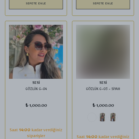
SEPETE EKLE
SEPETE EKLE
SESİ
SESİ
GÖZLÜK G-04
GÖZLÜK G-03 - SİYAH
₺ 1,000.00
₺ 1,000.00
Saat
14:00
kadar verdiğiniz
siparişler
Saat
14:00
kadar verdiğiniz