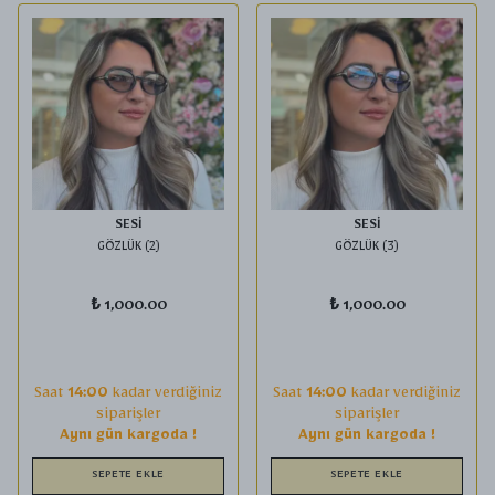
SESİ
SESİ
GÖZLÜK (2)
GÖZLÜK (3)
₺ 1,000.00
₺ 1,000.00
Saat
14:00
kadar verdiğiniz
Saat
14:00
kadar verdiğiniz
siparişler
siparişler
Aynı gün kargoda !
Aynı gün kargoda !
SEPETE EKLE
SEPETE EKLE