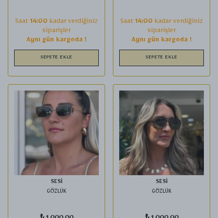
Saat
14:00
kadar verdiğiniz
Saat
14:00
kadar verdiğiniz
siparişler
siparişler
Aynı gün kargoda !
Aynı gün kargoda !
SEPETE EKLE
SEPETE EKLE
SESİ
SESİ
GÖZLÜK
GÖZLÜK