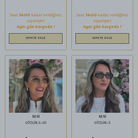
Saat
14:00
kadar verdiğiniz
Saat
14:00
kadar verdiğiniz
siparişler
siparişler
Aynı gün kargoda !
Aynı gün kargoda !
SEPETE EKLE
SEPETE EKLE
SESİ
SESİ
GÖZLÜK G-02
GÖZLÜK-5