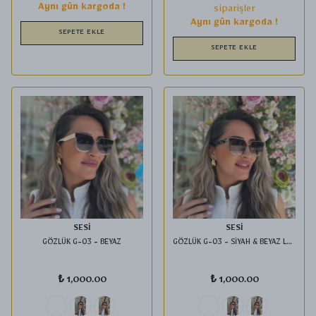
Aynı gün kargoda !
siparişler
Aynı gün kargoda !
SEPETE EKLE
SEPETE EKLE
SESİ
SESİ
GÖZLÜK G-03 - BEYAZ
GÖZLÜK G-03 - SİYAH & BEYAZ LEOPAR
₺ 1,000.00
₺ 1,000.00