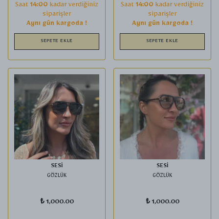
Saat
14:00
kadar verdiğiniz
Saat
14:00
kadar verdiğiniz
siparişler
siparişler
Aynı gün kargoda !
Aynı gün kargoda !
SEPETE EKLE
SEPETE EKLE
SESİ
SESİ
GÖZLÜK
GÖZLÜK
₺ 1,000.00
₺ 1,000.00