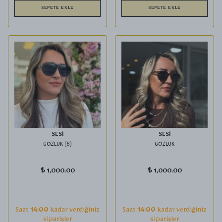
SEPETE EKLE
SEPETE EKLE
SESİ
SESİ
GÖZLÜK (6)
GÖZLÜK
₺ 1,000.00
₺ 1,000.00
Saat
14:00
kadar verdiğiniz
Saat
14:00
kadar verdiğiniz
siparişler
siparişler