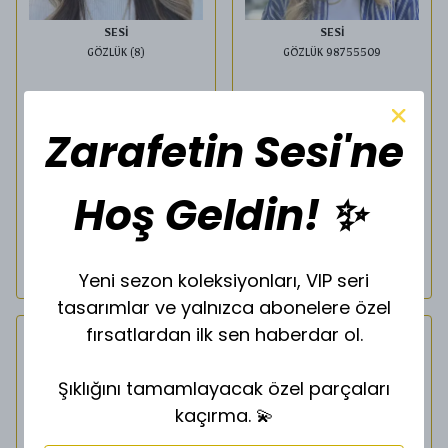
SESİ
SESİ
GÖZLÜK (8)
GÖZLÜK 98755509
₺ 1,000.00
₺ 1,000.00
Zarafetin Sesi'ne
Saat
14:00
kadar verdiğiniz
Saat
14:00
kadar verdiğiniz
Hoş Geldin! ✨
siparişler
siparişler
Aynı gün kargoda !
Aynı gün kargoda !
SEPETE EKLE
SEPETE EKLE
Yeni sezon koleksiyonları, VIP seri
tasarımlar ve yalnızca abonelere özel
fırsatlardan ilk sen haberdar ol.
Şıklığını tamamlayacak özel parçaları
kaçırma. 💫