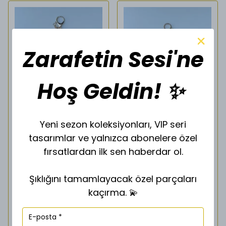
Zarafetin Sesi'ne
Hoş Geldin! ✨
SESİ
SESİ
ÇANTA CHARMI & ANAHTARLIK
ÇANTA CHARMI & ANAHTARLIK
Yeni sezon koleksiyonları, VIP seri
tasarımlar ve yalnızca abonelere özel
₺ 300.00
₺ 300.00
fırsatlardan ilk sen haberdar ol.
Şıklığını tamamlayacak özel parçaları
Saat
14:00
kadar verdiğiniz
Saat
14:00
kadar verdiğiniz
siparişler
siparişler
kaçırma. 💫
Aynı gün kargoda !
Aynı gün kargoda !
SEPETE EKLE
SEPETE EKLE