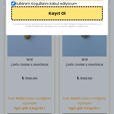
Kullanım Koşullarını kabul ediyorum
Kayıt Ol
E-posta adresinizi girerek pazarlama ve tanıtım ile ilgili iletişim almayı kabul edersiniz ve
Gizlilik Politikamızı okuduğunuzu ve kabul ettiğinizi onaylarsınız.
SESİ
SESİ
ÇANTA CHARMI & ANAHTARLIK
ÇANTA CHARMI & ANAHTARLIK
₺ 300.00
₺ 300.00
Saat
14:00
kadar verdiğiniz
Saat
14:00
kadar verdiğiniz
siparişler
siparişler
Aynı gün kargoda !
Aynı gün kargoda !