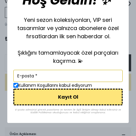
Hoş Geldin! ✨
VİP GOLD AYARLANABİLİR YÜZÜK Y-9559
Tükeniyor
Yeni sezon koleksiyonları, VIP seri
Ürün Kodu
:
9559
tasarımlar ve yalnızca abonelere özel
fırsatlardan ilk sen haberdar ol.
₺ 200.00
Şıklığını tamamlayacak özel parçaları
kaçırma. 💫
SEPETE EKLE
HEMEN AL
Kullanım Koşullarını kabul ediyorum
Kayıt Ol
1500 TL üzeri ücretsiz kargo
E-posta adresinizi girerek pazarlama ve tanıtım ile ilgili iletişim almayı kabul edersiniz ve
Gizlilik Politikamızı okuduğunuzu ve kabul ettiğinizi onaylarsınız.
Uygun Fiyat
Ürün Açıklaması