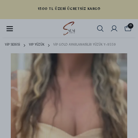
YENI SEZON ÜRÜNLER
0
VİP SERİSİ
VIP YÜZÜK
VİP GOLD AYARLANABİLİR YÜZÜK Y-9559