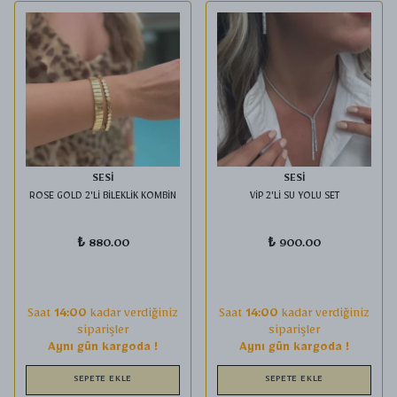
SESİ
SESİ
ROSE GOLD 2'Lİ BİLEKLİK KOMBİN
VİP 2'Lİ SU YOLU SET
₺ 880.00
₺ 900.00
Saat
14:00
kadar verdiğiniz
Saat
14:00
kadar verdiğiniz
siparişler
siparişler
Aynı gün kargoda !
Aynı gün kargoda !
SEPETE EKLE
SEPETE EKLE