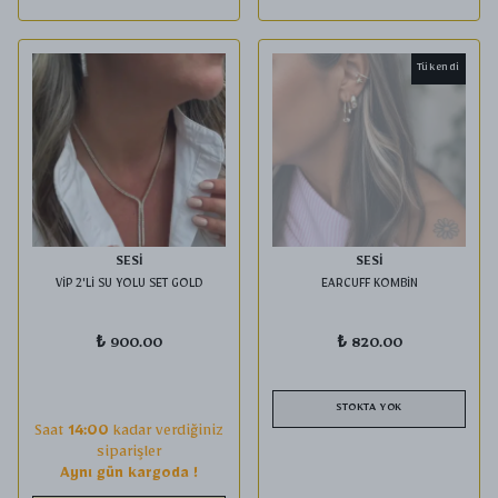
Tükendi
SESİ
SESİ
VİP 2'Lİ SU YOLU SET GOLD
EARCUFF KOMBİN
₺ 900.00
₺ 820.00
STOKTA YOK
Saat
14:00
kadar verdiğiniz
siparişler
Aynı gün kargoda !