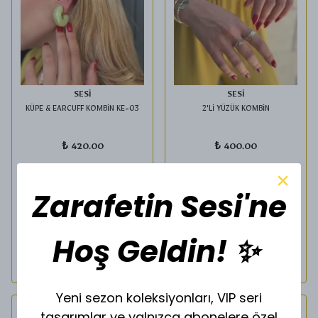
SESİ
SESİ
KÜPE & EARCUFF KOMBİN KE-03
2'Lİ YÜZÜK KOMBİN
₺ 420.00
₺ 400.00
Zarafetin Sesi'ne
Saat
14:00
kadar verdiğiniz
Saat
14:00
kadar verdiğiniz
siparişler
siparişler
Aynı gün kargoda !
Aynı gün kargoda !
Hoş Geldin! ✨
SEPETE EKLE
SEPETE EKLE
Yeni sezon koleksiyonları, VIP seri
tasarımlar ve yalnızca abonelere özel