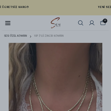
YENI SEZON ÜRÜNLER
0
SESİ ÖZEL KOMBİN
VİP 3'LÜ ZİNCİR KOMBİN