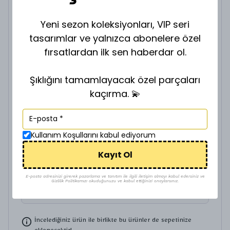
Yeni sezon koleksiyonları, VIP seri
VİP GOLD ZİNCİR Z-901635
tasarımlar ve yalnızca abonelere özel
₺ 200.00
fırsatlardan ilk sen haberdar ol.
ZİNCİR BOY SEÇİNİZ.
Şıklığını tamamlayacak özel parçaları
kaçırma. 💫
VİP GOLD ZİNCİR Z-901640
Kullanım Koşullarını kabul ediyorum
₺ 280.00
Kayıt Ol
ZİNCİR BOY SEÇİNİZ.
E-posta adresinizi girerek pazarlama ve tanıtım ile ilgili iletişim almayı kabul edersiniz ve
Gizlilik Politikamızı okuduğunuzu ve kabul ettiğinizi onaylarsınız.
İncelediğiniz ürün ile birlikte bu ürünler de sepetinize