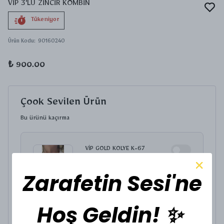
VİP 3'LÜ ZİNCİR KOMBİN
Tükeniyor
Ürün Kodu
:
90160240
₺ 900.00
Çook Sevilen Ürün
Bu ürünü kaçırma
VİP GOLD KOLYE K-67
₺ 400.00
Zarafetin Sesi'ne
KOLYE UCU SEÇİNİZ.
Hoş Geldin! ✨