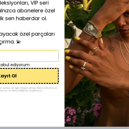
eksiyonları, VIP seri
alnızca abonelere özel
ilk sen haberdar ol.
layacak özel parçaları
çırma. 💫
 kabul ediyorum
ayıt Ol
tanıtım ile ilgili iletişim almayı kabul edersiniz ve
ğunuzu ve kabul ettiğinizi onaylarsınız.