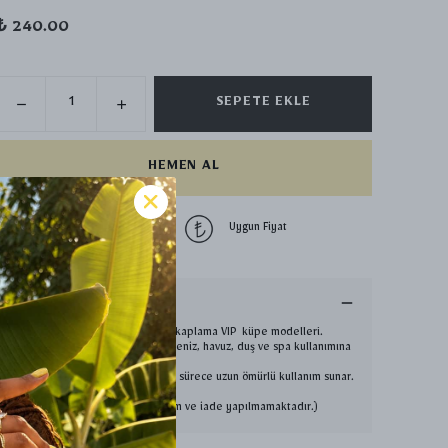
₺ 240.00
SEPETE EKLE
HEMEN AL
1500 TL üzeri
Uygun Fiyat
ücretsiz kargo
Ürün Açıklaması
Free nikel üzeri rodyum kaplama VIP küpe modelleri.
Antialerjik yapıda olup deniz, havuz, duş ve spa kullanımına
uygundur.
Kimyasal temas olmadığı sürece uzun ömürlü kullanım sunar.
Hızlı ve güvenli kargo. ✨
(Hijyen açısından değişim ve iade yapılmamaktadır.)