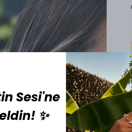
in Sesi'ne
eldin! ✨