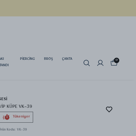
AKI
PİERCİNG
BROŞ
ÇANTA
0
TANDI
SESİ
VİP KÜPE VK-39
Tükeniyor
Ürün Kodu
:
VK-39