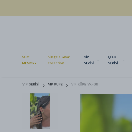
SUM'
Simge's Glow
VİP
ÇELİK
MEMORY
Collection
SERİSİ
SERİSİ
VİP SERİSİ
VIP KUPE
VİP KÜPE VK-39