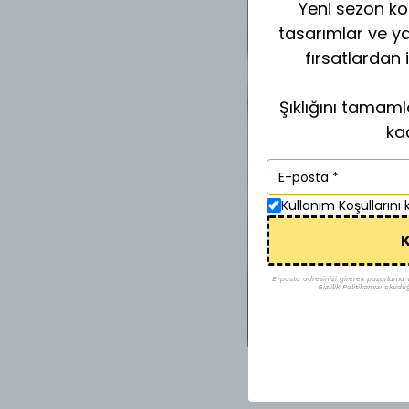
Yeni sezon kol
tasarımlar ve y
fırsatlardan 
Şıklığını tamam
ka
Kullanım Koşullarını
K
E-posta adresinizi girerek pazarlama ve 
Gizlilik Politikamızı okudu