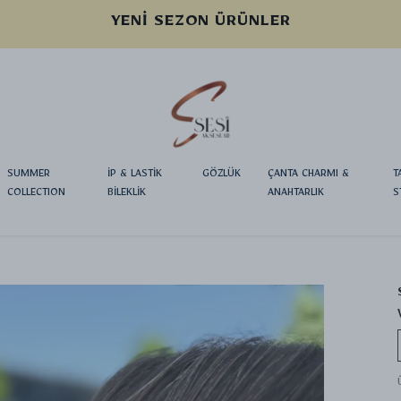
YENI SEZON ÜRÜNLER
SUMMER
İP & LASTİK
GÖZLÜK
ÇANTA CHARMI &
T
COLLECTION
BİLEKLİK
ANAHTARLIK
S