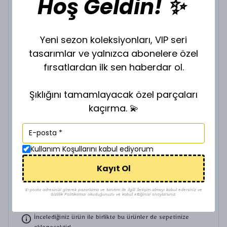
Hoş Geldin! ✨
VİP GOLD ZİNCİR Z-901635
Yeni sezon koleksiyonları, VIP seri
₺ 200.00
tasarımlar ve yalnızca abonelere özel
ZİNCİR BOY SEÇİNİZ.
fırsatlardan ilk sen haberdar ol.
Şıklığını tamamlayacak özel parçaları
kaçırma. 💫
VİP GOLD ZİNCİR Z-901640
₺ 280.00
Kullanım Koşullarını kabul ediyorum
ZİNCİR BOY SEÇİNİZ.
Kayıt Ol
E-posta adresinizi girerek pazarlama ve tanıtım ile ilgili iletişim almayı kabul edersiniz ve
Gizlilik Politikamızı okuduğunuzu ve kabul ettiğinizi onaylarsınız.
İncelediğiniz ürün ile birlikte bu ürünler de sepetinize