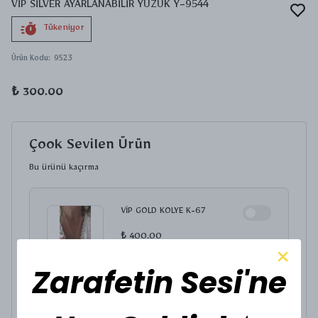
VİP SİLVER AYARLANABİLİR YÜZÜK Y-9544
Tükeniyor
Ürün Kodu
:
9523
₺ 300.00
Çook Sevilen Ürün
Bu ürünü kaçırma
VİP GOLD KOLYE K-67
₺ 400.00
KOLYE UCU SEÇİNİZ.
Zarafetin Sesi'ne