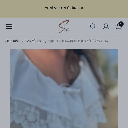
YENI SEZON ÜRÜNLER
0
VİP SERİSİ
VIP YÜZÜK
VİP SİLVER AYARLANABİLİR YÜZÜK Y-9544