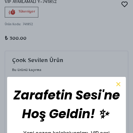
VİP AYARLAMALI Y-741852
Tükeniyor
Ürün Kodu
:
741852
₺ 300.00
Çook Sevilen Ürün
Bu ürünü kaçırma
Zarafetin Sesi'ne
VİP GOLD KOLYE K-67
₺ 400.00
Hoş Geldin! ✨
KOLYE UCU SEÇİNİZ.