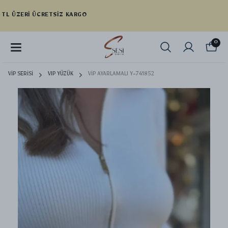
YENI SEZON ÜRÜNLER
0
VİP SERİSİ
VIP YÜZÜK
VİP AYARLAMALI Y-741852