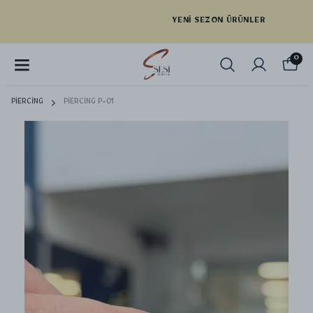
YENI SEZON ÜRÜNLER
0
PİERCİNG
PİERCİNG P-01