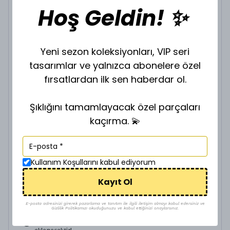
Hoş Geldin! ✨
VİP GOLD ZİNCİR Z-901635
₺ 200.00
Yeni sezon koleksiyonları, VIP seri
ZİNCİR BOY SEÇİNİZ.
tasarımlar ve yalnızca abonelere özel
fırsatlardan ilk sen haberdar ol.
Şıklığını tamamlayacak özel parçaları
kaçırma. 💫
VİP GOLD ZİNCİR Z-901640
₺ 280.00
Kullanım Koşullarını kabul ediyorum
ZİNCİR BOY SEÇİNİZ.
Kayıt Ol
E-posta adresinizi girerek pazarlama ve tanıtım ile ilgili iletişim almayı kabul edersiniz ve
Gizlilik Politikamızı okuduğunuzu ve kabul ettiğinizi onaylarsınız.
İncelediğiniz ürün ile birlikte bu ürünler de sepetinize