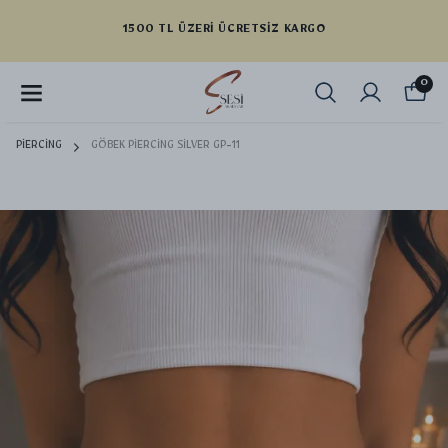
YENI SEZON ÜRÜNLER
0
PİERCİNG
GÖBEK PİERCİNG SİLVER GP-11