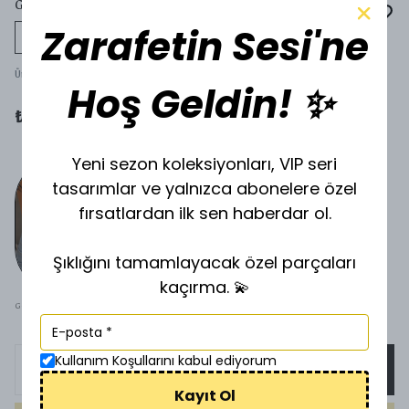
GÖBEK PİERCİNG SİLVER GP-11
Zarafetin Sesi'ne
Tükeniyor
Ürün Kodu
:
GOLD11
Hoş Geldin! ✨
₺ 250.00
Yeni sezon koleksiyonları, VIP seri
tasarımlar ve yalnızca abonelere özel
fırsatlardan ilk sen haberdar ol.
Şıklığını tamamlayacak özel parçaları
kaçırma. 💫
GOLD
SİLVER
Kullanım Koşullarını kabul ediyorum
SEPETE EKLE
Kayıt Ol