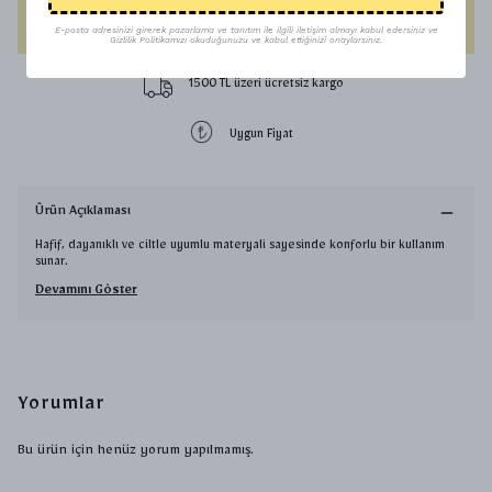
HEMEN AL
E-posta adresinizi girerek pazarlama ve tanıtım ile ilgili iletişim almayı kabul edersiniz ve
Gizlilik Politikamızı okuduğunuzu ve kabul ettiğinizi onaylarsınız.
1500 TL üzeri ücretsiz kargo
Uygun Fiyat
Ürün Açıklaması
Hafif, dayanıklı ve ciltle uyumlu materyali sayesinde konforlu bir kullanım
sunar.
Devamını Göster
Yorumlar
Bu ürün için henüz yorum yapılmamış.