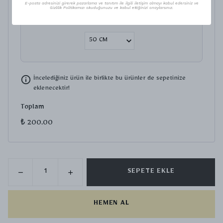
E-posta adresinizi girerek pazarlama ve tanıtım ile ilgili iletişim almayı kabul edersiniz ve
₺ 280.00
Gizlilik Politikamızı okuduğunuzu ve kabul ettiğinizi onaylarsınız.
ZİNCİR BOY SEÇİNİZ.
İncelediğiniz ürün ile birlikte bu ürünler de sepetinize
eklenecektir!
Toplam
₺ 200.00
SEPETE EKLE
HEMEN AL