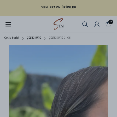
YENI SEZON ÜRÜNLER
0
Çelik Serisi
ÇELİK KÜPE
ÇELİK KÜPE C-08