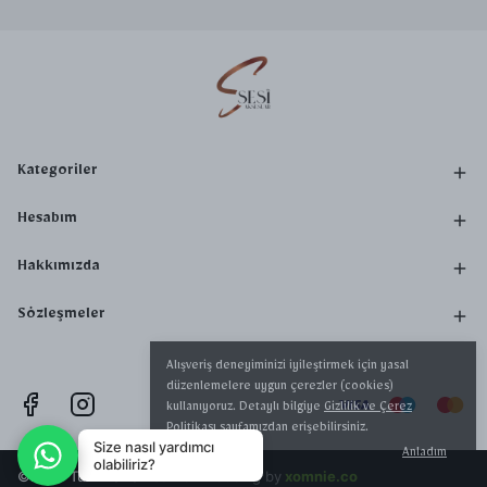
Kategoriler
Hesabım
Hakkımızda
Sözleşmeler
Alışveriş deneyiminizi iyileştirmek için yasal
düzenlemelere uygun çerezler (cookies)
kullanıyoruz. Detaylı bilgiye
Gizlilik ve Çerez
Politikası
sayfamızdan erişebilirsiniz.
Size nasıl yardımcı
Anladım
olabiliriz?
©2023 Tüm Hakları Saklıdır - desing by
xomnie.co