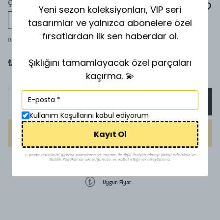
ÇANTA CHARMI & ANAHTARLIK
Yeni sezon koleksiyonları, VIP seri
tasarımlar ve yalnızca abonelere özel
Tükeniyor
fırsatlardan ilk sen haberdar ol.
Ürün Kodu
:
Ç
Şıklığını tamamlayacak özel parçaları
₺ 300.00
kaçırma. 💫
SEPETE EKLE
Kullanım Koşullarını kabul ediyorum
Kayıt Ol
HEMEN AL
E-posta adresinizi girerek pazarlama ve tanıtım ile ilgili iletişim almayı kabul edersiniz ve
Gizlilik Politikamızı okuduğunuzu ve kabul ettiğinizi onaylarsınız.
1500 TL üzeri ücretsiz kargo
Uygun Fiyat