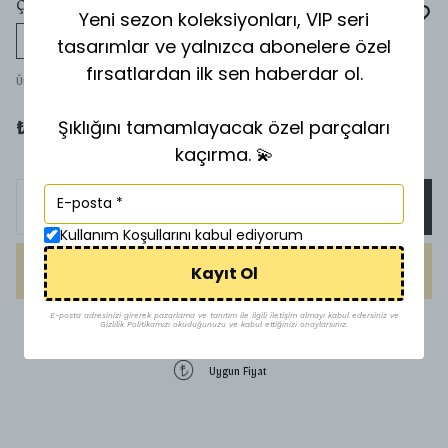
ÇANTA CHARMI & ANAHTARLIK
Yeni sezon koleksiyonları, VIP seri
tasarımlar ve yalnızca abonelere özel
Tükeniyor
fırsatlardan ilk sen haberdar ol.
Ürün Kodu
:
Ç
Şıklığını tamamlayacak özel parçaları
₺ 300.00
kaçırma. 💫
SEPETE EKLE
Kullanım Koşullarını kabul ediyorum
Kayıt Ol
HEMEN AL
E-posta adresinizi girerek pazarlama ve tanıtım ile ilgili iletişim almayı kabul edersiniz ve
Gizlilik Politikamızı okuduğunuzu ve kabul ettiğinizi onaylarsınız.
1500 TL üzeri ücretsiz kargo
Uygun Fiyat