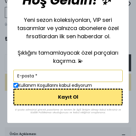
Hoş Geldin! ✨
VİP ZİNCİR 50CM Z-90159923
Tükeniyor
Yeni sezon koleksiyonları, VIP seri
Ürün Kodu
:
90159923
tasarımlar ve yalnızca abonelere özel
fırsatlardan ilk sen haberdar ol.
₺ 200.00
Şıklığını tamamlayacak özel parçaları
kaçırma. 💫
SEPETE EKLE
HEMEN AL
Kullanım Koşullarını kabul ediyorum
Kayıt Ol
1500 TL üzeri ücretsiz kargo
E-posta adresinizi girerek pazarlama ve tanıtım ile ilgili iletişim almayı kabul edersiniz ve
Gizlilik Politikamızı okuduğunuzu ve kabul ettiğinizi onaylarsınız.
Uygun Fiyat
Ürün Açıklaması