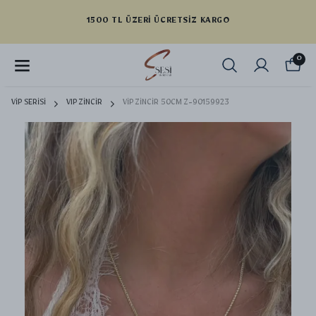
YENI SEZON ÜRÜNLER
0
VİP SERİSİ
VIP ZİNCİR
VİP ZİNCİR 50CM Z-90159923