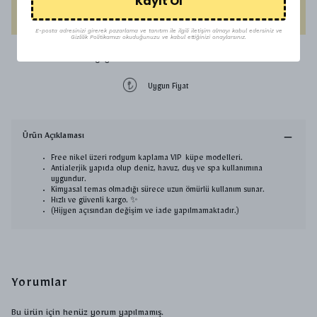
Kayıt Ol
HEMEN AL
E-posta adresinizi girerek pazarlama ve tanıtım ile ilgili iletişim almayı kabul edersiniz ve
Gizlilik Politikamızı okuduğunuzu ve kabul ettiğinizi onaylarsınız.
1500 TL üzeri ücretsiz kargo
Uygun Fiyat
Ürün Açıklaması
Free nikel üzeri rodyum kaplama VIP küpe modelleri.
Antialerjik yapıda olup deniz, havuz, duş ve spa kullanımına
uygundur.
Kimyasal temas olmadığı sürece uzun ömürlü kullanım sunar.
Hızlı ve güvenli kargo. ✨
(Hijyen açısından değişim ve iade yapılmamaktadır.)
Yorumlar
Bu ürün için henüz yorum yapılmamış.