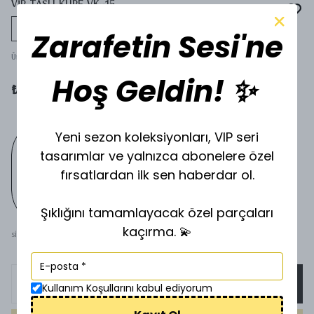
VİP TAŞLI KÜPE VK-15
Tükeniyor
Zarafetin Sesi'ne
Ürün Kodu
:
SİLVERVK-15
Hoş Geldin! ✨
₺ 300.00
Yeni sezon koleksiyonları, VIP seri
tasarımlar ve yalnızca abonelere özel
fırsatlardan ilk sen haberdar ol.
Şıklığını tamamlayacak özel parçaları
kaçırma. 💫
SİLVER
SEPETE EKLE
Kullanım Koşullarını kabul ediyorum