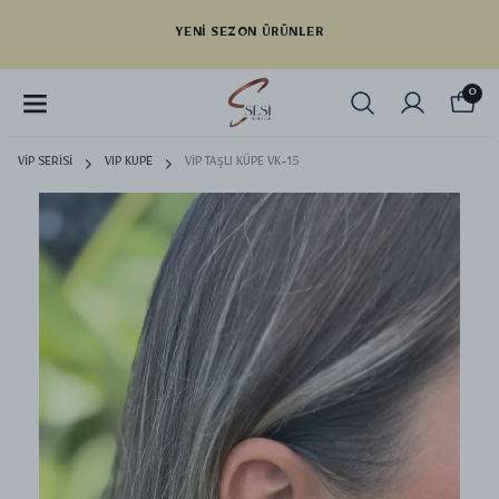
YENI SEZON ÜRÜNLER
0
VİP SERİSİ
VIP KUPE
VİP TAŞLI KÜPE VK-15