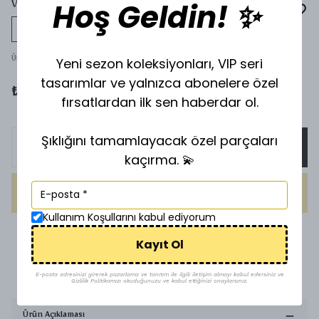
Hoş Geldin! ✨
VİP SİLVER AYARLANABİLİR YÜZÜK Y-9551
Tükeniyor
Yeni sezon koleksiyonları, VIP seri
Ürün Kodu
:
9523
tasarımlar ve yalnızca abonelere özel
₺ 200.00
fırsatlardan ilk sen haberdar ol.
Şıklığını tamamlayacak özel parçaları
SEPETE EKLE
kaçırma. 💫
HEMEN AL
Kullanım Koşullarını kabul ediyorum
1500 TL üzeri ücretsiz kargo
Kayıt Ol
Uygun Fiyat
E-posta adresinizi girerek pazarlama ve tanıtım ile ilgili iletişim almayı kabul edersiniz ve
Gizlilik Politikamızı okuduğunuzu ve kabul ettiğinizi onaylarsınız.
Ürün Açıklaması