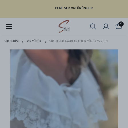
YENI SEZON ÜRÜNLER
0
VİP SERİSİ
VIP YÜZÜK
VİP SİLVER AYARLANABİLİR YÜZÜK Y-9551