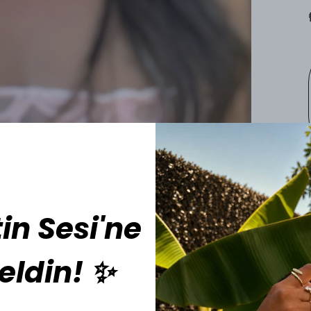
in Sesi'ne
eldin! ✨