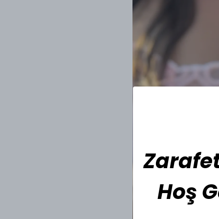
Zarafet
Hoş G