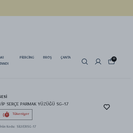
AKI
PİERCİNG
BROŞ
ÇANTA
0
TANDI
SESİ
VİP SERÇE PARMAK YÜZÜĞÜ SG-17
Tükeniyor
Ürün Kodu
:
SİLVERSG-17