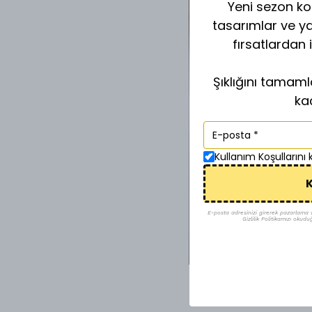
Yeni sezon kol
tasarımlar ve y
fırsatlardan 
Şıklığını tamam
ka
Kullanım Koşullarını
K
E-posta adresinizi girerek pazarlama ve 
Gizlilik Politikamızı okudu