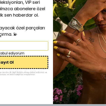
eksiyonları, VIP seri
alnızca abonelere özel
ilk sen haberdar ol.
layacak özel parçaları
çırma. 💫
 kabul ediyorum
ayıt Ol
tanıtım ile ilgili iletişim almayı kabul edersiniz ve
ğunuzu ve kabul ettiğinizi onaylarsınız.