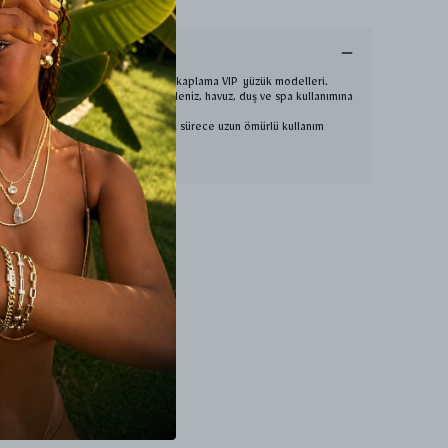
Ürün Açıklaması
Free nikel üzeri rodyum kaplama VIP yüzük modelleri.
Antialerjik yapıda olup deniz, havuz, duş ve spa kullanımına
uygundur.
Kimyasal temas olmadığı sürece uzun ömürlü kullanım
sunar.
Hızlı ve güvenli kargo. ✨