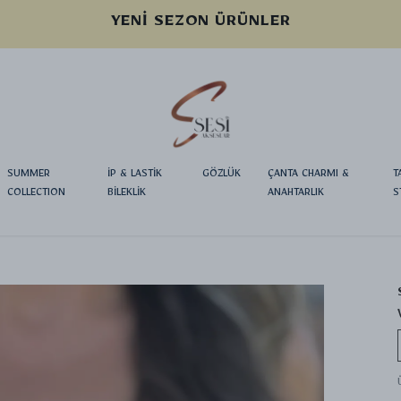
YENI SEZON ÜRÜNLER
SUMMER
İP & LASTİK
GÖZLÜK
ÇANTA CHARMI &
T
COLLECTION
BİLEKLİK
ANAHTARLIK
S