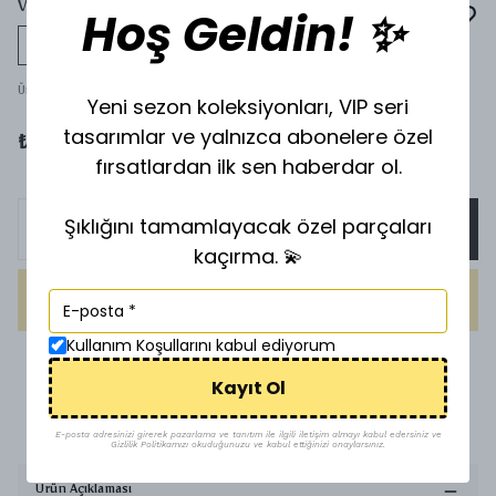
VİP KÜPE VK-59
Hoş Geldin! ✨
Tükeniyor
Ürün Kodu
:
VK-59
Yeni sezon koleksiyonları, VIP seri
tasarımlar ve yalnızca abonelere özel
₺ 280.00
fırsatlardan ilk sen haberdar ol.
Şıklığını tamamlayacak özel parçaları
SEPETE EKLE
kaçırma. 💫
HEMEN AL
Kullanım Koşullarını kabul ediyorum
1500 TL üzeri ücretsiz kargo
Kayıt Ol
Uygun Fiyat
E-posta adresinizi girerek pazarlama ve tanıtım ile ilgili iletişim almayı kabul edersiniz ve
Gizlilik Politikamızı okuduğunuzu ve kabul ettiğinizi onaylarsınız.
Ürün Açıklaması