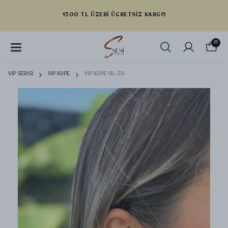
YENI SEZON ÜRÜNLER
0
VİP SERİSİ
VIP KUPE
VİP KÜPE VK-59