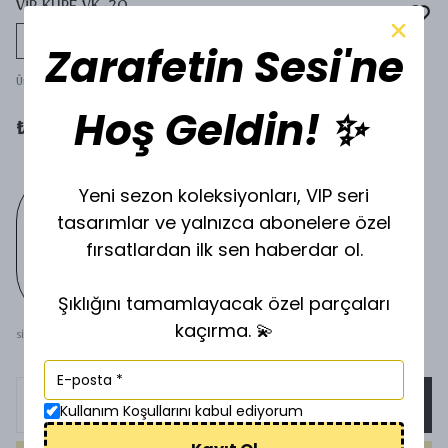
VİP KÜPE VK-20
Tükeniyor
Zarafetin Sesi'ne
Ürün Kodu
:
SİLVERVK-20
Hoş Geldin! ✨
₺ 200.00
Yeni sezon koleksiyonları, VIP seri
tasarımlar ve yalnızca abonelere özel
fırsatlardan ilk sen haberdar ol.
Şıklığını tamamlayacak özel parçaları
kaçırma. 💫
SİLVER
SEPETE EKLE
Kullanım Koşullarını kabul ediyorum