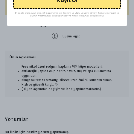
Kayıt Ol
HEMEN AL
E-posta adresinizi girerek pazarlama ve tanıtım ile ilgili iletişim almayı kabul edersiniz ve
Gizlilik Politikamızı okuduğunuzu ve kabul ettiğinizi onaylarsınız.
1500 TL üzeri ücretsiz kargo
Uygun Fiyat
Ürün Açıklaması
Free nikel üzeri rodyum kaplama VIP küpe modelleri.
Antialerjik yapıda olup deniz, havuz, duş ve spa kullanımına
uygundur.
Kimyasal temas olmadığı sürece uzun ömürlü kullanım sunar.
Hızlı ve güvenli kargo. ✨
(Hijyen açısından değişim ve iade yapılmamaktadır.)
Yorumlar
Bu ürün için henüz yorum yapılmamış.