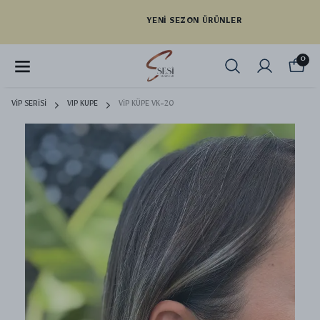
YENI SEZON ÜRÜNLER
0
VİP SERİSİ
VIP KUPE
VİP KÜPE VK-20