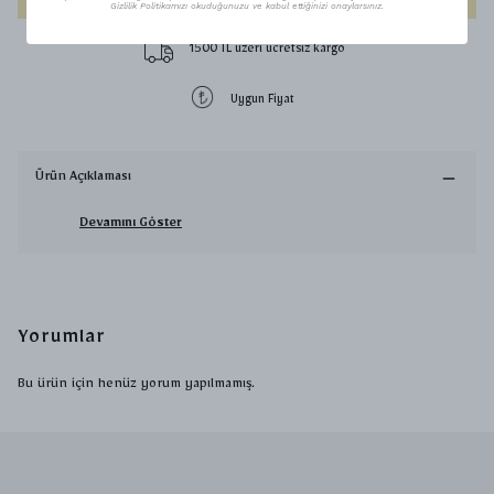
Gizlilik Politikamızı okuduğunuzu ve kabul ettiğinizi onaylarsınız.
1500 TL üzeri ücretsiz kargo
Uygun Fiyat
Ürün Açıklaması
Devamını Göster
Yorumlar
Bu ürün için henüz yorum yapılmamış.