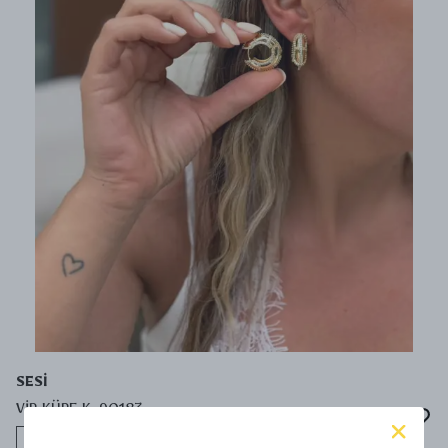
SESİ
VİP KÜPE K-90183
Tükeniyor