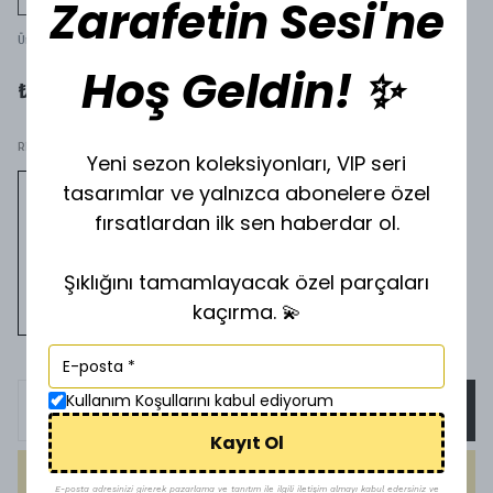
Zarafetin Sesi'ne
Ürün Kodu
:
G-90159633
Hoş Geldin! ✨
₺ 400.00
RENK.
Yeni sezon koleksiyonları, VIP seri
tasarımlar ve yalnızca abonelere özel
fırsatlardan ilk sen haberdar ol.
Şıklığını tamamlayacak özel parçaları
kaçırma. 💫
Kullanım Koşullarını kabul ediyorum
SEPETE EKLE
Kayıt Ol
HEMEN AL
E-posta adresinizi girerek pazarlama ve tanıtım ile ilgili iletişim almayı kabul edersiniz ve