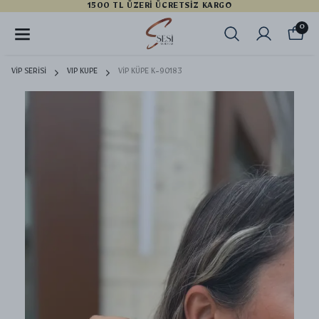
YENI SEZON ÜRÜNLER
0
VİP SERİSİ
VIP KUPE
VİP KÜPE K-90183