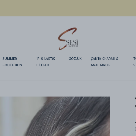
YENI SEZON ÜRÜNLER
SUMMER
İP & LASTİK
GÖZLÜK
ÇANTA CHARMI &
T
COLLECTION
BİLEKLİK
ANAHTARLIK
S