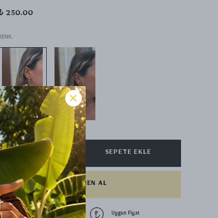
₺ 250.00
RENK.
SEPETE EKLE
HEMEN AL
1500 TL üzeri
Uygun Fiyat