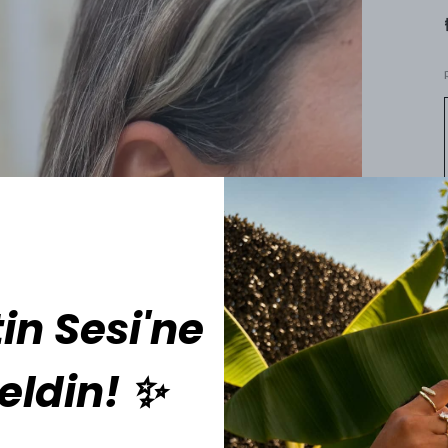
in Sesi'ne
eldin! ✨