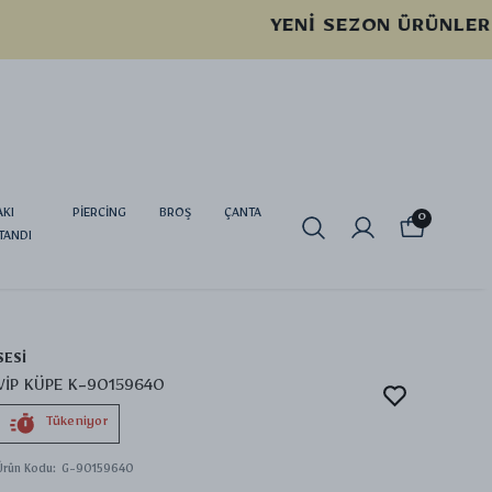
AKI
PİERCİNG
BROŞ
ÇANTA
0
TANDI
SESİ
VİP KÜPE K-90159640
Tükeniyor
Ürün Kodu
:
G-90159640