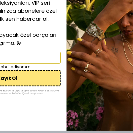
eksiyonları, VIP seri
alnızca abonelere özel
ilk sen haberdar ol.
layacak özel parçaları
çırma. 💫
 kabul ediyorum
ayıt Ol
tanıtım ile ilgili iletişim almayı kabul edersiniz ve
ğunuzu ve kabul ettiğinizi onaylarsınız.