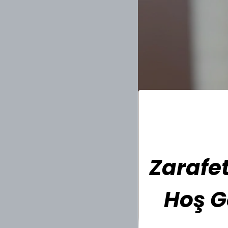
Zarafet
Hoş G