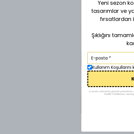
Yeni sezon kol
tasarımlar ve y
fırsatlardan 
Şıklığını tamam
ka
Kullanım Koşullarını
K
E-posta adresinizi girerek pazarlama ve 
Gizlilik Politikamızı okudu