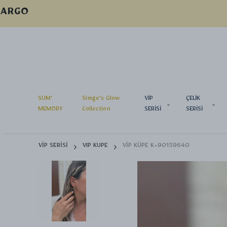
SUM'
Simge's Glow
VİP
ÇELİK
MEMORY
Collection
SERİSİ
SERİSİ
VİP SERİSİ
VIP KUPE
VİP KÜPE K-90159640