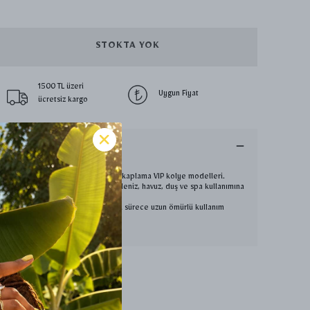
STOKTA YOK
1500 TL üzeri
Uygun Fiyat
ücretsiz kargo
Ürün Açıklaması
40+5 CM
Free nikel üzeri rodyum kaplama VIP kolye modelleri.
Antialerjik yapıda olup deniz, havuz, duş ve spa kullanımına
uygundur.
Kimyasal temas olmadığı sürece uzun ömürlü kullanım
sunar.
Hızlı ve güvenli kargo. ✨