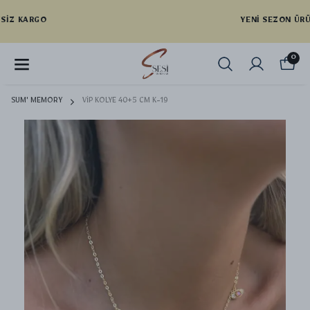
YENI SEZON ÜRÜNLER
0
SUM' MEMORY
VİP KOLYE 40+5 CM K-19