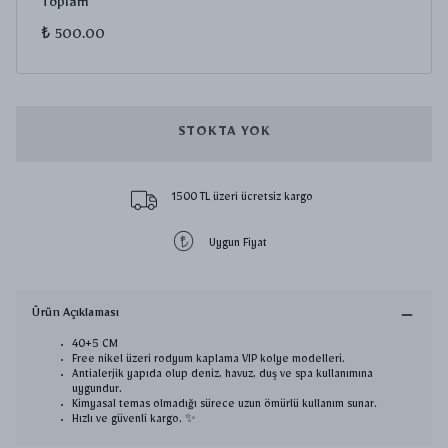
Toplam
₺ 500.00
STOKTA YOK
1500 TL üzeri ücretsiz kargo
Uygun Fiyat
Ürün Açıklaması
40+5 CM
Free nikel üzeri rodyum kaplama VIP kolye modelleri.
Antialerjik yapıda olup deniz, havuz, duş ve spa kullanımına
uygundur.
Kimyasal temas olmadığı sürece uzun ömürlü kullanım sunar.
Hızlı ve güvenli kargo. ✨