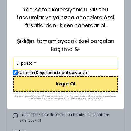
VİP GOLD ZİNCİR Z-901635
Yeni sezon koleksiyonları, VIP seri
₺ 200.00
tasarımlar ve yalnızca abonelere özel
fırsatlardan ilk sen haberdar ol.
ZİNCİR BOY SEÇİNİZ.
Şıklığını tamamlayacak özel parçaları
kaçırma. 💫
VİP GOLD ZİNCİR Z-901640
Kullanım Koşullarını kabul ediyorum
₺ 280.00
ZİNCİR BOY SEÇİNİZ.
Kayıt Ol
E-posta adresinizi girerek pazarlama ve tanıtım ile ilgili iletişim almayı kabul edersiniz ve
Gizlilik Politikamızı okuduğunuzu ve kabul ettiğinizi onaylarsınız.
İncelediğiniz ürün ile birlikte bu ürünler de sepetinize
eklenecektir!