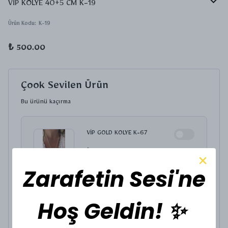
VİP KOLYE 40+5 CM K-19
Ürün Kodu
:
K-19
₺ 500.00
Çook Sevilen Ürün
Bu ürünü kaçırma
VİP GOLD KOLYE K-67
₺ 400.00
Zarafetin Sesi'ne
KOLYE UCU SEÇİNİZ.
Hoş Geldin! ✨