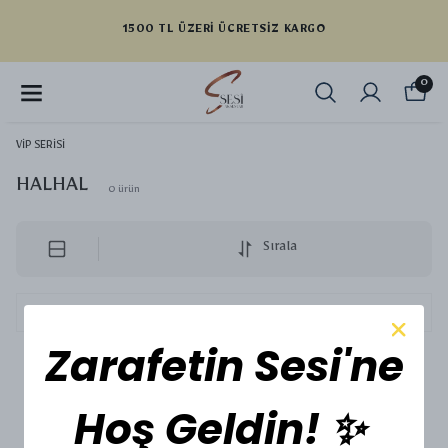
1500 TL ÜZERI ÜCRETSIZ KARGO
0
VİP SERİSİ
HALHAL
0
ürün
Sırala
Zarafetin Sesi'ne
Aradığınız ürün bulunamadı
Hoş Geldin! ✨