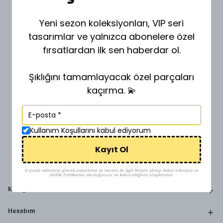
Yeni sezon koleksiyonları, VIP seri
tasarımlar ve yalnızca abonelere özel
fırsatlardan ilk sen haberdar ol.
Şıklığını tamamlayacak özel parçaları
kaçırma. 💫
Kullanım Koşullarını kabul ediyorum
Kayıt Ol
E-posta adresinizi girerek pazarlama ve tanıtım ile ilgili iletişim almayı kabul edersiniz ve
Gizlilik Politikamızı okuduğunuzu ve kabul ettiğinizi onaylarsınız.
Kategoriler
Hesabım