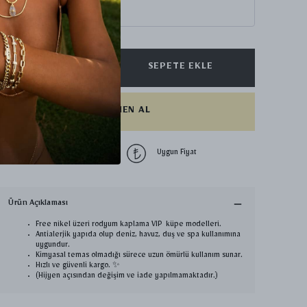
₺ 400.00
SEPETE EKLE
HEMEN AL
1500 TL üzeri
Uygun Fiyat
ücretsiz kargo
Ürün Açıklaması
Free nikel üzeri rodyum kaplama VIP küpe modelleri.
Antialerjik yapıda olup deniz, havuz, duş ve spa kullanımına
uygundur.
Kimyasal temas olmadığı sürece uzun ömürlü kullanım sunar.
Hızlı ve güvenli kargo. ✨
(Hijyen açısından değişim ve iade yapılmamaktadır.)