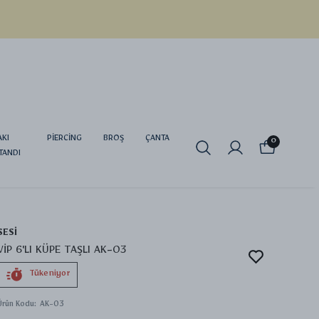
AKI
PİERCİNG
BROŞ
ÇANTA
0
TANDI
SESİ
VİP 6'LI KÜPE TAŞLI AK-03
Tükeniyor
Ürün Kodu
:
AK-03