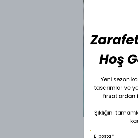
Zarafet
Hoş G
Yeni sezon kol
tasarımlar ve y
fırsatlardan 
Şıklığını tamam
ka