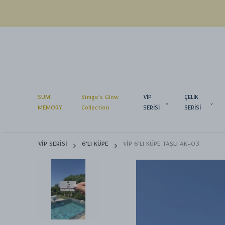
SUM'
Simge's Glow
VİP
ÇELİK
MEMORY
Collection
SERİSİ
SERİSİ
VİP SERİSİ
6'LI KÜPE
VİP 6'LI KÜPE TAŞLI AK-03