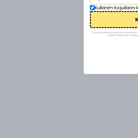
Kullanım Koşullarını
K
E-posta adresinizi girerek pazarlama ve 
Gizlilik Politikamızı okudu