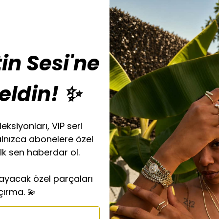
in Sesi'ne
eldin! ✨
eksiyonları, VIP seri
alnızca abonelere özel
ilk sen haberdar ol.
layacak özel parçaları
çırma. 💫