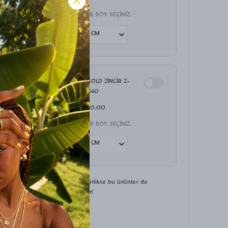
ZİNCİR BOY SEÇİNİZ.
VİP GOLD ZİNCİR Z-
901640
₺ 280.00
ZİNCİR BOY SEÇİNİZ.
İncelediğiniz ürün ile birlikte bu ürünler de
sepetinize eklenecektir!
Toplam