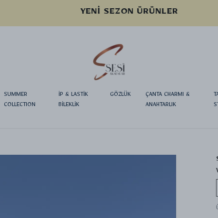
YENI SEZON ÜRÜNLER
SUMMER
İP & LASTİK
GÖZLÜK
ÇANTA CHARMI &
T
COLLECTION
BİLEKLİK
ANAHTARLIK
S