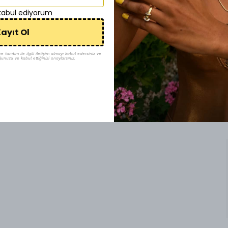
 kabul ediyorum
ayıt Ol
tanıtım ile ilgili iletişim almayı kabul edersiniz ve
ğunuzu ve kabul ettiğinizi onaylarsınız.