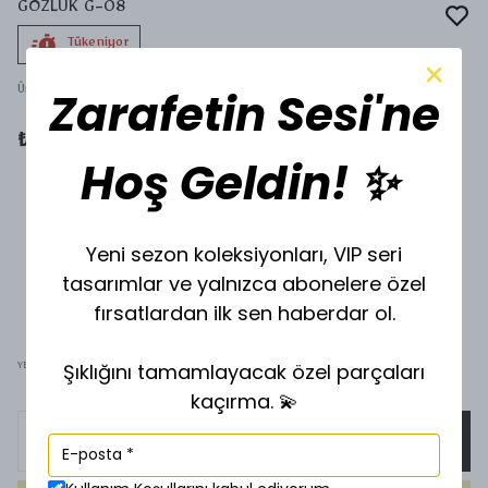
GÖZLÜK G-08
Tükeniyor
Zarafetin Sesi'ne
Ürün Kodu
:
SG-08
₺ 1,000.00
Hoş Geldin! ✨
Yeni sezon koleksiyonları, VIP seri
tasarımlar ve yalnızca abonelere özel
fırsatlardan ilk sen haberdar ol.
Şıklığını tamamlayacak özel parçaları
YEŞİL
SİYAH
kaçırma. 💫
SEPETE EKLE