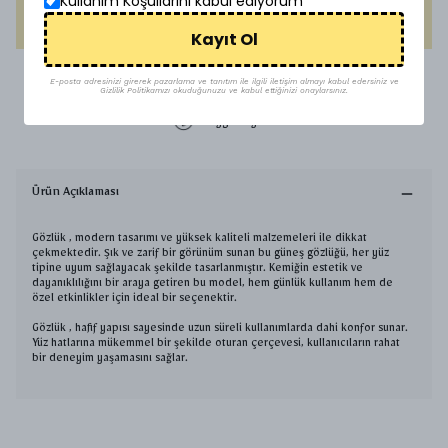
Kullanım Koşullarını kabul ediyorum
HEMEN AL
Kayıt Ol
1500 TL üzeri ücretsiz kargo
E-posta adresinizi girerek pazarlama ve tanıtım ile ilgili iletişim almayı kabul edersiniz ve
Gizlilik Politikamızı okuduğunuzu ve kabul ettiğinizi onaylarsınız.
Uygun Fiyat
Ürün Açıklaması
Gözlük , modern tasarımı ve yüksek kaliteli malzemeleri ile dikkat
çekmektedir. Şık ve zarif bir görünüm sunan bu güneş gözlüğü, her yüz
tipine uyum sağlayacak şekilde tasarlanmıştır. Kemiğin estetik ve
dayanıklılığını bir araya getiren bu model, hem günlük kullanım hem de
özel etkinlikler için ideal bir seçenektir.
Gözlük , hafif yapısı sayesinde uzun süreli kullanımlarda dahi konfor sunar.
Yüz hatlarına mükemmel bir şekilde oturan çerçevesi, kullanıcıların rahat
bir deneyim yaşamasını sağlar.