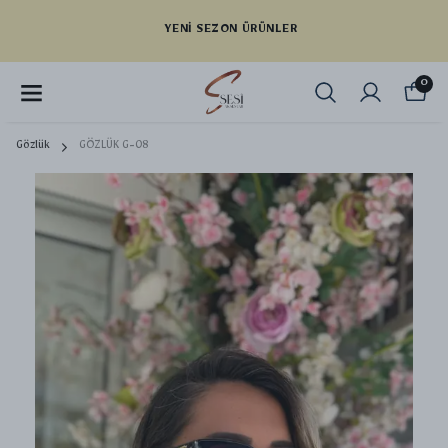
YENI SEZON ÜRÜNLER
0
Gözlük
GÖZLÜK G-08