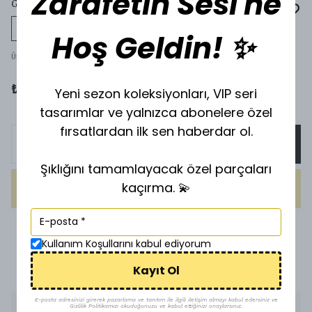
Zarafetin Sesi'ne
GÖZLÜK G-02
Tükeniyor
Hoş Geldin! ✨
Ürün Kodu
:
G-02
Yeni sezon koleksiyonları, VIP seri
₺ 1,000.00
tasarımlar ve yalnızca abonelere özel
fırsatlardan ilk sen haberdar ol.
SEPETE EKLE
Şıklığını tamamlayacak özel parçaları
kaçırma. 💫
HEMEN AL
1500 TL üzeri ücretsiz kargo
Kullanım Koşullarını kabul ediyorum
Uygun Fiyat
Kayıt Ol
E-posta adresinizi girerek pazarlama ve tanıtım ile ilgili iletişim almayı kabul edersiniz ve
Gizlilik Politikamızı okuduğunuzu ve kabul ettiğinizi onaylarsınız.
Ürün Açıklaması