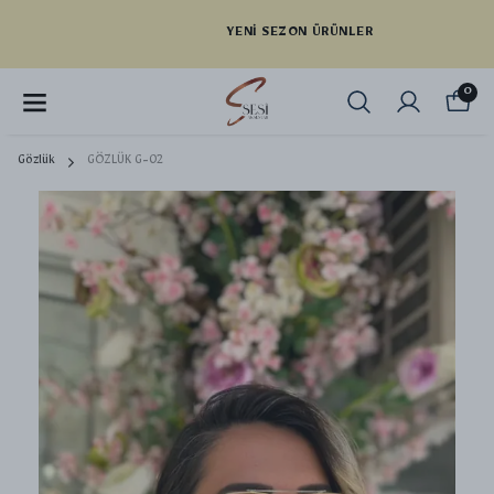
YENI SEZON ÜRÜNLER
0
Gözlük
GÖZLÜK G-02