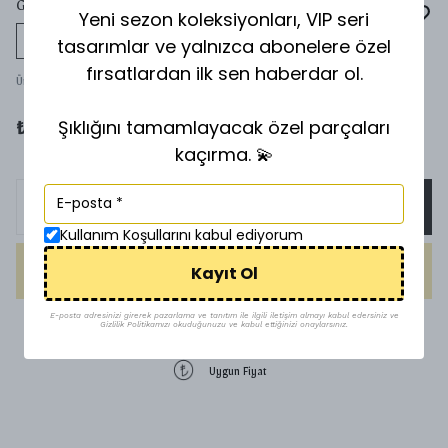
GÖZLÜK (1)
Yeni sezon koleksiyonları, VIP seri
tasarımlar ve yalnızca abonelere özel
Tükeniyor
fırsatlardan ilk sen haberdar ol.
Ürün Kodu
:
96934593
Şıklığını tamamlayacak özel parçaları
₺ 1,000.00
kaçırma. 💫
SEPETE EKLE
Kullanım Koşullarını kabul ediyorum
Kayıt Ol
HEMEN AL
E-posta adresinizi girerek pazarlama ve tanıtım ile ilgili iletişim almayı kabul edersiniz ve
Gizlilik Politikamızı okuduğunuzu ve kabul ettiğinizi onaylarsınız.
1500 TL üzeri ücretsiz kargo
Uygun Fiyat