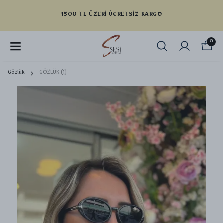
YENI SEZON ÜRÜNLER
0
Gözlük
GÖZLÜK (1)