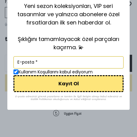
FATMA 3'LÜ YÜZÜK KOMBİN FK-06
Yeni sezon koleksiyonları, VIP seri
tasarımlar ve yalnızca abonelere özel
Tükeniyor
fırsatlardan ilk sen haberdar ol.
Ürün Kodu
:
FK-06
Şıklığını tamamlayacak özel parçaları
₺ 650.00
kaçırma. 💫
SEPETE EKLE
Kullanım Koşullarını kabul ediyorum
Kayıt Ol
HEMEN AL
E-posta adresinizi girerek pazarlama ve tanıtım ile ilgili iletişim almayı kabul edersiniz ve
Gizlilik Politikamızı okuduğunuzu ve kabul ettiğinizi onaylarsınız.
1500 TL üzeri ücretsiz kargo
Uygun Fiyat