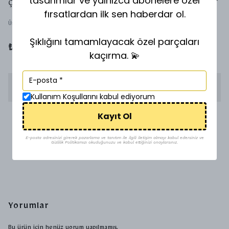
tasarımlar ve yalnızca abonelere özel
ÇELİK KÜPE
fırsatlardan ilk sen haberdar ol.
Ürün Kodu
:
94843866
Şıklığını tamamlayacak özel parçaları
₺ 250.00
kaçırma. 💫
STOKTA YOK
Kullanım Koşullarını kabul ediyorum
Kayıt Ol
1500 TL üzeri ücretsiz kargo
E-posta adresinizi girerek pazarlama ve tanıtım ile ilgili iletişim almayı kabul edersiniz ve
Gizlilik Politikamızı okuduğunuzu ve kabul ettiğinizi onaylarsınız.
Uygun Fiyat
Yorumlar
Bu ürün için henüz yorum yapılmamış.