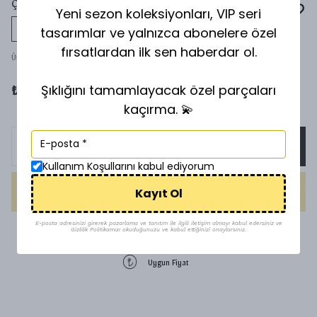
ÇELİK KÜPE
Yeni sezon koleksiyonları, VIP seri
tasarımlar ve yalnızca abonelere özel
Tükeniyor
fırsatlardan ilk sen haberdar ol.
Ürün Kodu
:
ÇK
Şıklığını tamamlayacak özel parçaları
₺ 180.00
kaçırma. 💫
SEPETE EKLE
Kullanım Koşullarını kabul ediyorum
Kayıt Ol
HEMEN AL
E-posta adresinizi girerek pazarlama ve tanıtım ile ilgili iletişim almayı kabul edersiniz ve
Gizlilik Politikamızı okuduğunuzu ve kabul ettiğinizi onaylarsınız.
1500 TL üzeri ücretsiz kargo
Uygun Fiyat