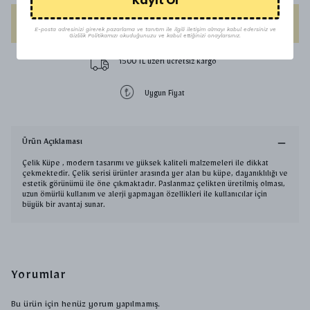
Kayıt Ol
HEMEN AL
E-posta adresinizi girerek pazarlama ve tanıtım ile ilgili iletişim almayı kabul edersiniz ve
Gizlilik Politikamızı okuduğunuzu ve kabul ettiğinizi onaylarsınız.
1500 TL üzeri ücretsiz kargo
Uygun Fiyat
Ürün Açıklaması
Çelik Küpe , modern tasarımı ve yüksek kaliteli malzemeleri ile dikkat
çekmektedir. Çelik serisi ürünler arasında yer alan bu küpe, dayanıklılığı ve
estetik görünümü ile öne çıkmaktadır. Paslanmaz çelikten üretilmiş olması,
uzun ömürlü kullanım ve alerji yapmayan özellikleri ile kullanıcılar için
büyük bir avantaj sunar.
Yorumlar
Bu ürün için henüz yorum yapılmamış.