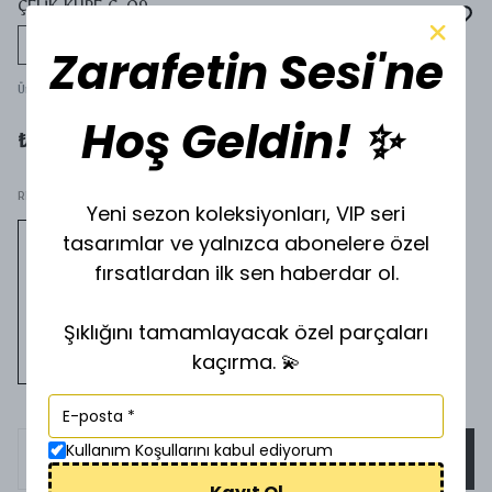
ÇELİK KÜPE C-09
Tükeniyor
Zarafetin Sesi'ne
Ürün Kodu
:
YEŞİL
Hoş Geldin! ✨
₺ 200.00
RENK SECİNİZ'
Yeni sezon koleksiyonları, VIP seri
tasarımlar ve yalnızca abonelere özel
fırsatlardan ilk sen haberdar ol.
Şıklığını tamamlayacak özel parçaları
kaçırma. 💫
Kullanım Koşullarını kabul ediyorum
SEPETE EKLE