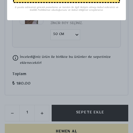
VİP GOLD ZİNCİR Z-901640
E-posta adresinizi girerek pazarlama ve tanıtım ile ilgili iletişim almayı kabul edersiniz ve
Gizlilik Politikamızı okuduğunuzu ve kabul ettiğinizi onaylarsınız.
₺ 280.00
ZİNCİR BOY SEÇİNİZ.
İncelediğiniz ürün ile birlikte bu ürünler de sepetinize
eklenecektir!
Toplam
₺ 180.00
SEPETE EKLE
HEMEN AL