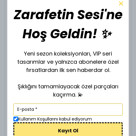
Bu ürünü kaçırma
Zarafetin Sesi'ne
VİP GOLD KOLYE K-67
Hoş Geldin! ✨
₺ 400.00
KOLYE UCU SEÇİNİZ.
Yeni sezon koleksiyonları, VIP seri
tasarımlar ve yalnızca abonelere özel
fırsatlardan ilk sen haberdar ol.
VİP GOLD ZİNCİR Z-901635
Şıklığını tamamlayacak özel parçaları
₺ 200.00
kaçırma. 💫
ZİNCİR BOY SEÇİNİZ.
Kullanım Koşullarını kabul ediyorum
Kayıt Ol