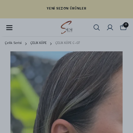
YENI SEZON ÜRÜNLER
0
Çelik Serisi
ÇELİK KÜPE
ÇELİK KÜPE C-07