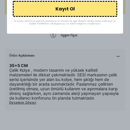
HEMEN AL
Kayıt Ol
E-posta adresinizi girerek pazarlama ve tanıtım ile ilgili iletişim almayı kabul edersiniz ve
1500 TL üzeri ücretsiz kargo
Gizlilik Politikamızı okuduğunuzu ve kabul ettiğinizi onaylarsınız.
Uygun Fiyat
Ürün Açıklaması
35+5 CM
Çelik Kolye , modern tasarımı ve yüksek kaliteli
malzemeleri ile dikkat çekmektedir. SESİ markasının çelik
serisi içerisinde yer alan bu kolye, hem şıklığı hem de
dayanıklılığı bir arada sunmaktadır. Paslanmaz çelikten
üretilmiş olması, uzun ömürlü kullanım ve aşınmalara karşı
direnç sağlarken, aynı zamanda alerji yapmayan yapısıyla
da kullanıcı konforunu ön planda tutmaktadır.
Devamını Göster