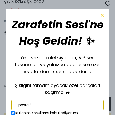
ÇELİK KOLYE ÇK-0400
Tükeniyor
Zarafetin Sesi'ne
Ürün Kodu
:
s-0400
₺ 450.00
Hoş Geldin! ✨
Yeni sezon koleksiyonları, VIP seri
tasarımlar ve yalnızca abonelere özel
fırsatlardan ilk sen haberdar ol.
Şıklığını tamamlayacak özel parçaları
GOLD
SİLVER
kaçırma. 💫
SEPETE EKLE
Kullanım Koşullarını kabul ediyorum