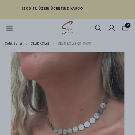
YENI SEZON ÜRÜNLER
0
Çelik Serisi
ÇELİK KOLYE
ÇELİK KOLYE ÇK-0400