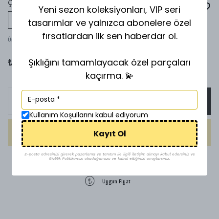
ÇANTA CHARMI & ANAHTARLIK
Yeni sezon koleksiyonları, VIP seri
tasarımlar ve yalnızca abonelere özel
Tükeniyor
fırsatlardan ilk sen haberdar ol.
Ürün Kodu
:
Ç
Şıklığını tamamlayacak özel parçaları
₺ 300.00
kaçırma. 💫
SEPETE EKLE
Kullanım Koşullarını kabul ediyorum
Kayıt Ol
HEMEN AL
E-posta adresinizi girerek pazarlama ve tanıtım ile ilgili iletişim almayı kabul edersiniz ve
Gizlilik Politikamızı okuduğunuzu ve kabul ettiğinizi onaylarsınız.
1500 TL üzeri ücretsiz kargo
Uygun Fiyat