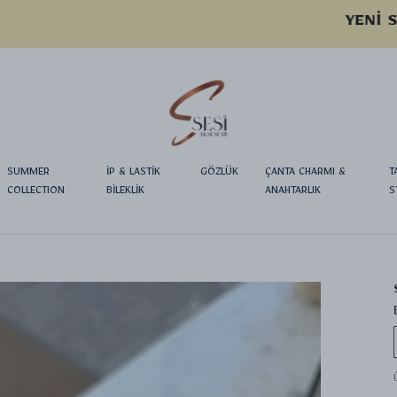
YENI SEZON ÜRÜNLER
SUMMER
İP & LASTİK
GÖZLÜK
ÇANTA CHARMI &
T
COLLECTION
BİLEKLİK
ANAHTARLIK
S