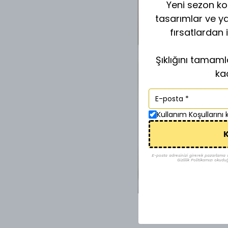
Yeni sezon kol
tasarımlar ve y
fırsatlardan 
Şıklığını tamam
ka
Kullanım Koşullarını
K
E-posta adresinizi girerek pazarlama ve 
Gizlilik Politikamızı okudu