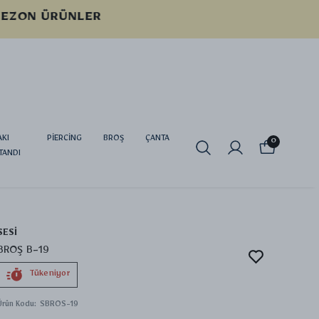
AKI
PİERCİNG
BROŞ
ÇANTA
0
TANDI
SESİ
BROŞ B-19
Tükeniyor
Ürün Kodu
:
SBROS-19