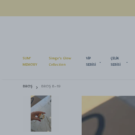
SUM'
Simge's Glow
VİP
ÇELİK
MEMORY
Collection
SERİSİ
SERİSİ
BROŞ
BROŞ B-19