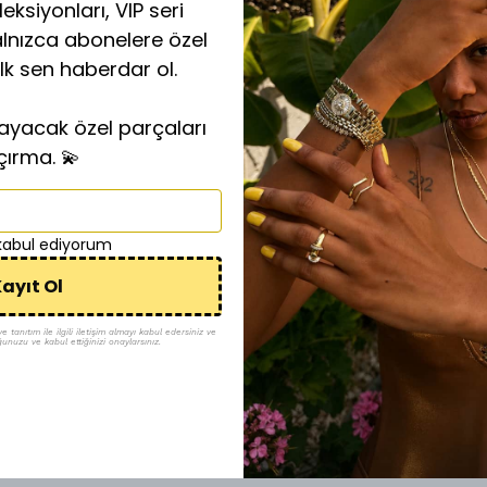
eksiyonları, VIP seri
alnızca abonelere özel
ilk sen haberdar ol.
layacak özel parçaları
çırma. 💫
 kabul ediyorum
ayıt Ol
tanıtım ile ilgili iletişim almayı kabul edersiniz ve
ğunuzu ve kabul ettiğinizi onaylarsınız.