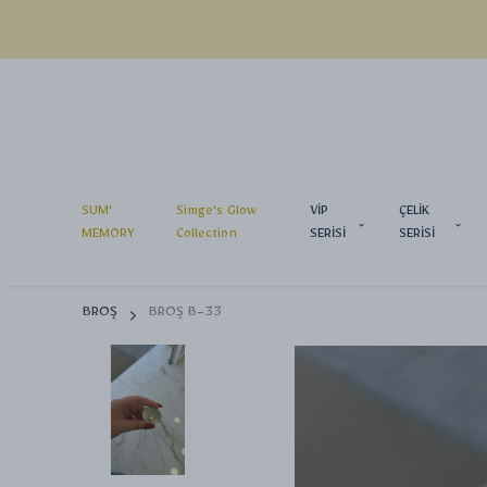
SUM'
Simge's Glow
VİP
ÇELİK
MEMORY
Collection
SERİSİ
SERİSİ
BROŞ
BROŞ B-33