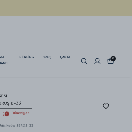
AKI
PİERCİNG
BROŞ
ÇANTA
0
TANDI
SESİ
BROŞ B-33
Tükeniyor
Ürün Kodu
:
SBROS-33