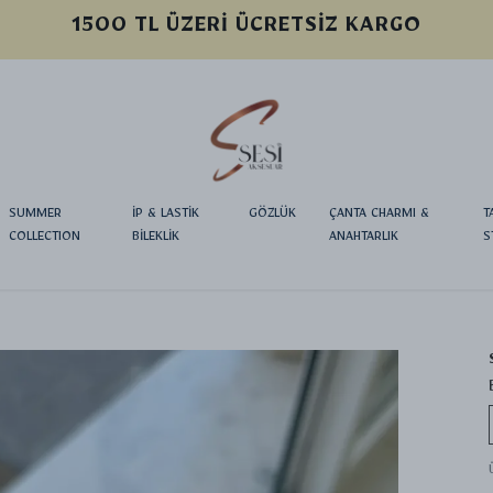
YENI SEZON ÜRÜNLER
SUMMER
İP & LASTİK
GÖZLÜK
ÇANTA CHARMI &
T
COLLECTION
BİLEKLİK
ANAHTARLIK
S