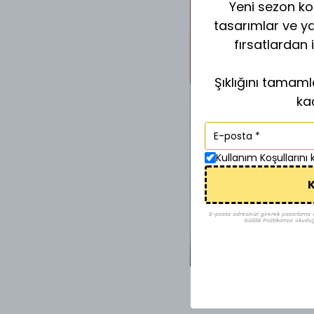
Yeni sezon kol
tasarımlar ve y
fırsatlardan 
Şıklığını tamam
ka
Kullanım Koşullarını
K
E-posta adresinizi girerek pazarlama ve 
Gizlilik Politikamızı okudu