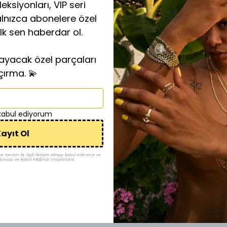
eksiyonları, VIP seri
alnızca abonelere özel
ilk sen haberdar ol.
layacak özel parçaları
çırma. 💫
 kabul ediyorum
ayıt Ol
tanıtım ile ilgili iletişim almayı kabul edersiniz ve
ğunuzu ve kabul ettiğinizi onaylarsınız.