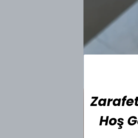
Zarafet
Hoş G