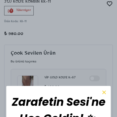
3'LÜ KOLYE KOMBİN KK-11
Tükeniyor
Ürün Kodu
:
KK-11
₺ 980.00
Çook Sevilen Ürün
Bu ürünü kaçırma
VİP GOLD KOLYE K-67
₺ 400.00
KOLYE UCU SEÇİNİZ.
Zarafetin Sesi'ne