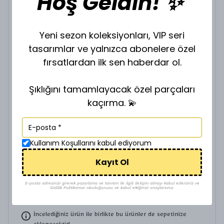
Hoş Geldin! ✨
VİP GOLD ZİNCİR Z-901635
Yeni sezon koleksiyonları, VIP seri
₺ 200.00
tasarımlar ve yalnızca abonelere özel
ZİNCİR BOY SEÇİNİZ.
fırsatlardan ilk sen haberdar ol.
Şıklığını tamamlayacak özel parçaları
kaçırma. 💫
VİP GOLD ZİNCİR Z-901640
Kullanım Koşullarını kabul ediyorum
₺ 280.00
ZİNCİR BOY SEÇİNİZ.
Kayıt Ol
E-posta adresinizi girerek pazarlama ve tanıtım ile ilgili iletişim almayı kabul edersiniz ve
Gizlilik Politikamızı okuduğunuzu ve kabul ettiğinizi onaylarsınız.
İncelediğiniz ürün ile birlikte bu ürünler de sepetinize