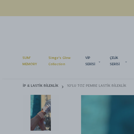
SUM'
Simge's Glow
VİP
ÇELİK
MEMORY
Collection
SERİSİ
SERİSİ
İP & LASTİK BİLEKLİK
10'LU TOZ PEMBE LASTİK BİLEKLİK