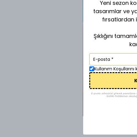
Yeni sezon kol
tasarımlar ve y
fırsatlardan 
Şıklığını tamam
ka
Kullanım Koşullarını
K
E-posta adresinizi girerek pazarlama ve 
Gizlilik Politikamızı okudu