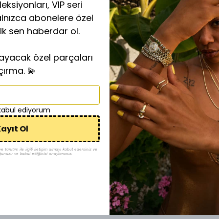
eksiyonları, VIP seri
alnızca abonelere özel
ilk sen haberdar ol.
layacak özel parçaları
çırma. 💫
 kabul ediyorum
ayıt Ol
tanıtım ile ilgili iletişim almayı kabul edersiniz ve
ğunuzu ve kabul ettiğinizi onaylarsınız.