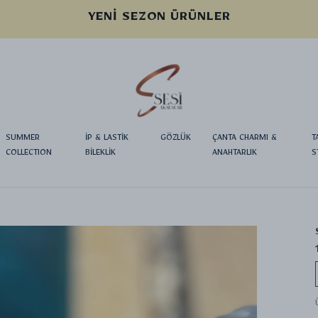
YENI SEZON ÜRÜNLER
SUMMER
İP & LASTİK
GÖZLÜK
ÇANTA CHARMI &
T
COLLECTION
BİLEKLİK
ANAHTARLIK
S