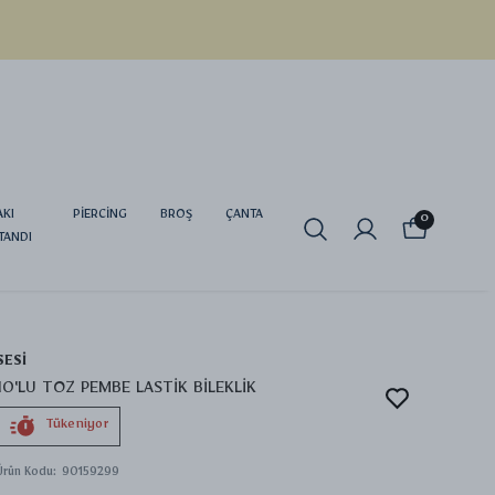
AKI
PİERCİNG
BROŞ
ÇANTA
0
TANDI
SESİ
10'LU TOZ PEMBE LASTİK BİLEKLİK
Tükeniyor
Ürün Kodu
:
90159299