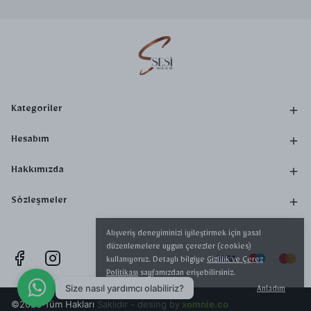
Kategoriler
Hesabım
Hakkımızda
Sözleşmeler
Alışveriş deneyiminizi iyileştirmek için yasal
düzenlemelere uygun çerezler (cookies)
kullanıyoruz. Detaylı bilgiye
Gizlilik ve Çerez
Politikası
sayfamızdan erişebilirsiniz.
Size nasıl yardımcı olabiliriz?
Anladım
©2023 Tüm Hakları Saklıdır - desing by
xomnie.co