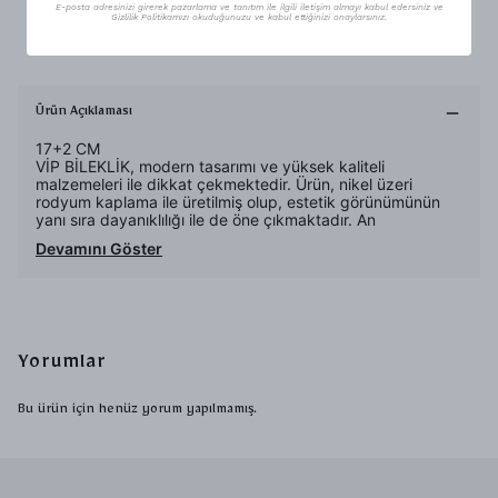
E-posta adresinizi girerek pazarlama ve tanıtım ile ilgili iletişim almayı kabul edersiniz ve
Gizlilik Politikamızı okuduğunuzu ve kabul ettiğinizi onaylarsınız.
Uygun Fiyat
Ürün Açıklaması
17+2 CM
VİP BİLEKLİK, modern tasarımı ve yüksek kaliteli
malzemeleri ile dikkat çekmektedir. Ürün, nikel üzeri
rodyum kaplama ile üretilmiş olup, estetik görünümünün
yanı sıra dayanıklılığı ile de öne çıkmaktadır. An
Devamını Göster
Yorumlar
Bu ürün için henüz yorum yapılmamış.