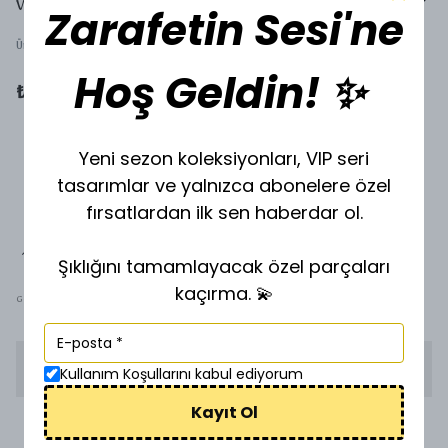
VİP BİLEKLİK B-9824
Zarafetin Sesi'ne
Ürün Kodu
:
S-9824
Hoş Geldin! ✨
₺ 380.00
Yeni sezon koleksiyonları, VIP seri
tasarımlar ve yalnızca abonelere özel
fırsatlardan ilk sen haberdar ol.
Şıklığını tamamlayacak özel parçaları
kaçırma. 💫
GOLD
SİLVER
STOKTA YOK
Kullanım Koşullarını kabul ediyorum
Kayıt Ol
1500 TL üzeri ücretsiz kargo