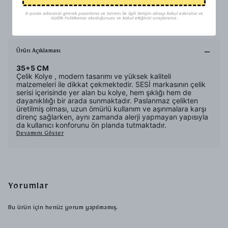
E-posta adresinizi girerek pazarlama ve tanıtım ile ilgili iletişim almayı kabul edersiniz ve
Uygun Fiyat
Gizlilik Politikamızı okuduğunuzu ve kabul ettiğinizi onaylarsınız.
Ürün Açıklaması
35+5 CM
Çelik Kolye , modern tasarımı ve yüksek kaliteli
malzemeleri ile dikkat çekmektedir. SESİ markasının çelik
serisi içerisinde yer alan bu kolye, hem şıklığı hem de
dayanıklılığı bir arada sunmaktadır. Paslanmaz çelikten
üretilmiş olması, uzun ömürlü kullanım ve aşınmalara karşı
direnç sağlarken, aynı zamanda alerji yapmayan yapısıyla
da kullanıcı konforunu ön planda tutmaktadır.
Devamını Göster
Yorumlar
Bu ürün için henüz yorum yapılmamış.