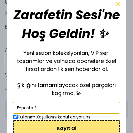
ÇELİK KOLYE ÇK-0400
Zarafetin Sesi'ne
Ürün Kodu
:
g-0400
Hoş Geldin! ✨
₺ 450.00
Yeni sezon koleksiyonları, VIP seri
tasarımlar ve yalnızca abonelere özel
fırsatlardan ilk sen haberdar ol.
Şıklığını tamamlayacak özel parçaları
GOLD
SİLVER
kaçırma. 💫
STOKTA YOK
Kullanım Koşullarını kabul ediyorum
Kayıt Ol
1500 TL üzeri ücretsiz kargo