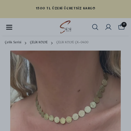
YENI SEZON ÜRÜNLER
0
Çelik Serisi
ÇELİK KOLYE
ÇELİK KOLYE ÇK-0400